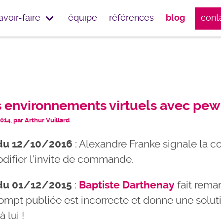
avoir-faire
équipe
références
blog
cont
 environnements virtuels avec pew 
14, par Arthur Vuillard
 du 12/10/2016
: Alexandre Franke signale la
difier l'invite de commande.
 du 01/12/2015
:
Baptiste Darthenay
fait rema
prompt publiée est incorrecte et donne une solut
 lui !