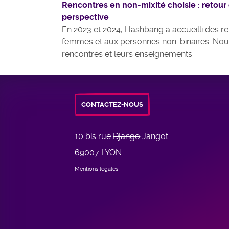
Rencontres en non-mixité choisie : retour
perspective
En 2023 et 2024, Hashbang a accueilli des r
femmes et aux personnes non-binaires. Nou
rencontres et leurs enseignements.
CONTACTEZ-NOUS
10 bis rue
Django
Jangot
69007 LYON
Mentions légales