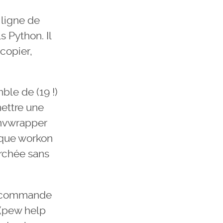
 ligne de
 Python. Il
copier,
ble de (19 !)
ettre une
envwrapper
e que workon
rchée sans
le commande
 (pew help