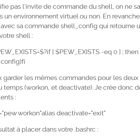
ie pas l'invite de commande du shell, on ne sa
ns un environnement virtuel ou non. En revanche
 avec sa commande shell_config qui retourne un
votre shell :
EW_EXISTS=$?if [ $PEW_EXISTS -eq 0 ] ; then
config)fi
eux garder les mêmes commandes pour les deux 
du temps (workon, et deactivate). Je crée donc d
ents :
="pew workon"alias deactivate="exit"
ésultat à placer dans votre .bashrc :