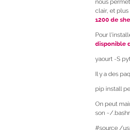
nous permet 
clair, et plus
1200 de she
Pour l'install
disponible 
yaourt -S p
Il y a des pa
pip install 
On peut mai
son ~/.bashr
#source /us