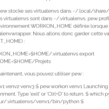
pew stocke ses virtualenvs dans ~/.local/share/
s virtualenvs sont dans ~/.virtualenvs. pew profi
environnement WORKON_HOME définie lorsque 
tualenvwrapper. Nous allons donc garder cette var
T_HOME) :
KON_HOME=$HOME/.virtualenvs export
OME=$HOME/Projets
maintenant, vous pouvez utiliser pew :
nv1 venv2 venv3 $ pew workon venv1 Launching 
onment. Type 'exit' or 'Ctrl+D' to return. $ which 
r/.virtualenvs/venv1/bin/python $