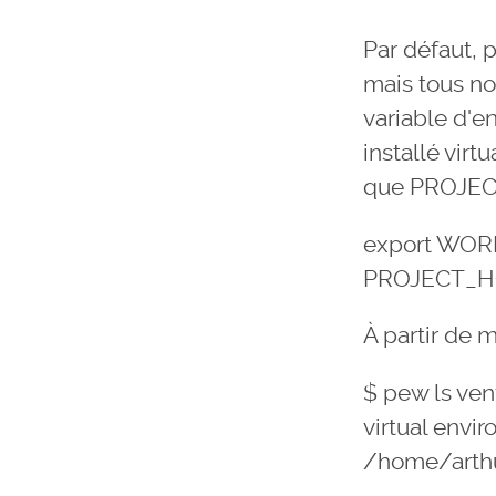
Par défaut, 
mais tous no
variable d'
installé vir
que PROJEC
export WOR
PROJECT_H
À partir de 
$ pew ls ve
virtual envir
/home/arthu