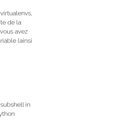
virtualenvs,
te de la
vous avez
iable (ainsi
subshell in
python