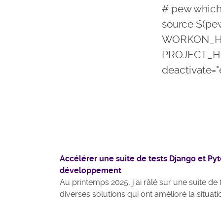
# pew which
source $(pew
WORKON_HOM
PROJECT_HO
deactivate="
Accélérer une suite de tests Django et Pyt
développement
Au printemps 2025, j'ai râlé sur une suite de t
diverses solutions qui ont amélioré la situati