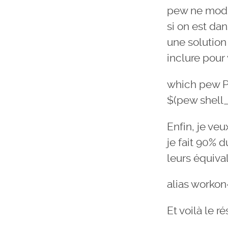
pew ne modif
si on est da
une solution
inclure pour 
which pew P
$(pew shell_
Enfin, je v
je fait 90% 
leurs équival
alias workon
Et voilà le r