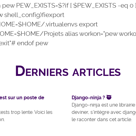
 pew PEW_EXISTS=$?if [ $PEW_EXISTS -eq 0 ] 
 shell_config)fiexport
E=$HOME/.virtualenvs export
ME=$HOME/Projets alias workon="pew workon
exit"# endof pew
Derniers articles
est sur un poste de
Django-ninja ? 🥷
Django-ninja est une librair
ests trop lente. Voici les
deviner, s’intègre avec djang
on.
le raconter dans cet article.