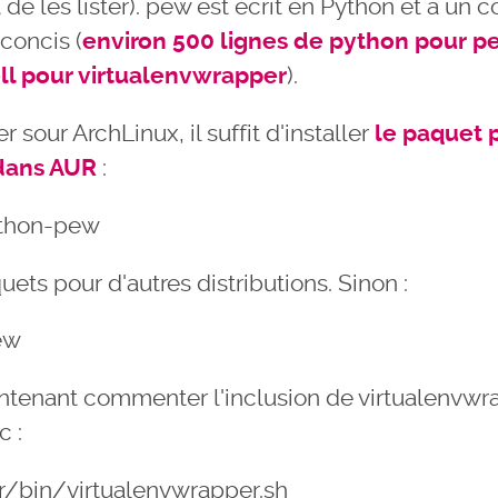
de les lister). pew est écrit en Python et a un 
 concis (
environ 500 lignes de python pour p
ll pour virtualenvwrapper
).
er sour ArchLinux, il suffit d'installer
le paquet
dans AUR
:
ython-pew
quets pour d'autres distributions. Sinon :
pew
ntenant commenter l'inclusion de virtualenvwr
c :
r/bin/virtualenvwrapper.sh