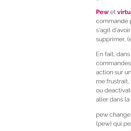
Pew
et
virt
commande pe
s'agit d'avo
supprimer, (
En fait, dans
commandes é
action sur u
me frustrait
ou deactivat
aller dans la
pew change d
(pew) qui pe